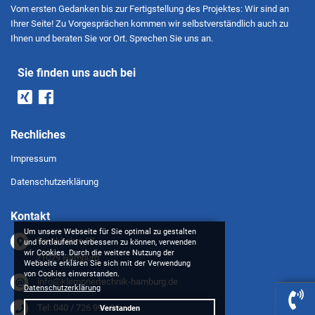
Vom ersten Gedanken bis zur Fertigstellung des Projektes: Wir sind an
Ihrer Seite! Zu Vorgesprächen kommen wir selbstverständlich auch zu
Ihnen und beraten Sie vor Ort. Sprechen Sie uns an.
Sie finden uns auch bei
Rechliches
Impressum
Datenschutzerklärung
Kontakt
Um unsere Webseite für Sie optimal zu gestalten
Brookkehre 57
und fortlaufend verbessern zu können, verwenden
wir Cookies. Durch die weitere Nutzung der
21029 Hamburg
Webseite erklären Sie sich mit der Verwendung
von Cookies einverstanden.
info@klempnertechnik-hamburg.de
Datenschutzerklärung
Tel: 040 / 726 999 86
Verstanden