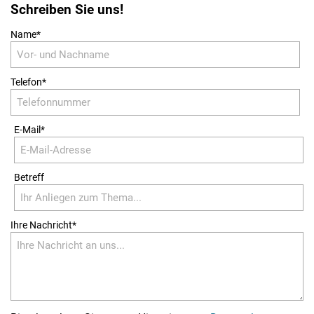
Schreiben Sie uns!
Pflichtfeld
Name
*
Pflichtfeld
Telefon
*
Pflichtfeld
E-Mail
*
Betreff
Pflichtfeld
Ihre Nachricht
*